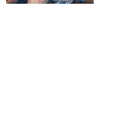
AKTUELLT
Nyheter i simskolan
Från och med hösten 2025 håller vi till i nya
simhallen i Dalénum -
LÄS MER HÄR
Anmälan till våra aktiviteter
Klicka på bilderna till vänster för att läsa mer
om våra aktiviteter och för att anmäla ditt
intresse. Du kan också gå direkt till anmälan
via dessa länkar:
ANMÄLAN SIMSKOLA
Nu kan du anmäla ditt intresse för
simskolan höstterminen 2026.