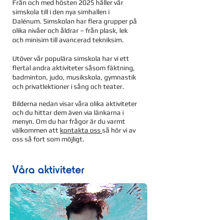
Från och med hösten 2025 håller vår
simskola till i den nya simhallen i
Dalénum. Simskolan har flera grupper på
olika nivåer och åldrar – från plask, lek
och minisim till avancerad tekniksim.
Utöver vår populära simskola har vi ett
flertal andra aktiviteter såsom fäktning,
badminton, judo, musikskola, gymnastik
och privatlektioner i sång och teater.
Bilderna nedan visar våra olika aktiviteter
och du hittar dem även via länkarna i
menyn. Om du har frågor är du varmt
välkommen att
kontakta oss
s
å hör vi av
oss så fort som möjligt.
Våra aktiviteter