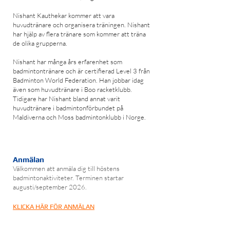
Nishant Kauthekar kommer att vara
huvudtränare och organisera träningen. Nishant
har hjälp av flera tränare som kommer att träna
de olika grupperna.
Nishant har många års erfarenhet som
badmintontränare och är certifierad Level 3 från
Badminton World Federation. Han jobbar idag
även som huvudtränare i Boo racketklubb.
Tidigare har Nishant bland annat varit
huvudtränare i badmintonförbundet på
Maldiverna och Moss badmintonklubb i Norge.
Hösten 2026
Anmälan
Välkommen att anmäla dig till höstens
badmintonaktiviteter. Terminen startar
augusti/september 2026.
KLICKA HÄR F
Ö
R
ANMÄLAN