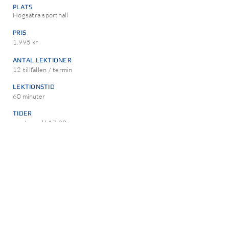
PLA
TS
Högsätra
sporthall
PRIS
1.995 kr
ANTAL LEKTIONER
12 tillfällen / termin
LEKTIONSTID
60 minuter
TIDER
onsdagar kl 17-20
lördagar kl 09-12
söndagar kl 09-12
Medlemsskap i föreningen 100 kr / år tillkommer.